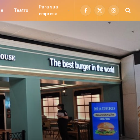
Para sua
de
Teatro
Facebook
X
Instagram
empresa
(Twitter)