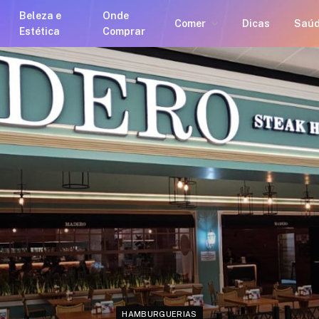
Beleza e
Onde
Comer
Dicas
Saú
Estética
Comprar
HAMBURGUERIAS