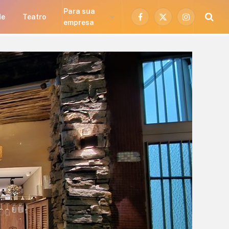
Para sua
de
Teatro
Facebook
X
Instagram
empresa
(Twitter)