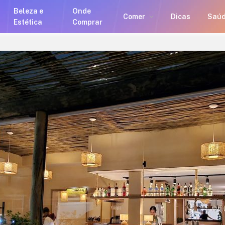
Beleza e
Onde
Comer
Dicas
Saú
Estética
Comprar