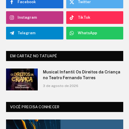
Facebook
Twitter
Instagram
TikTok
Telegram
WhatsApp
EM CARTAZ NO TATUAPÉ
Programação Agosto – Teatro Infantil
no Shopping Metrô Tatuapé – Sala Lea
Garcia
3 de agosto de 2026
VOCÊ PRECISA CONHECER