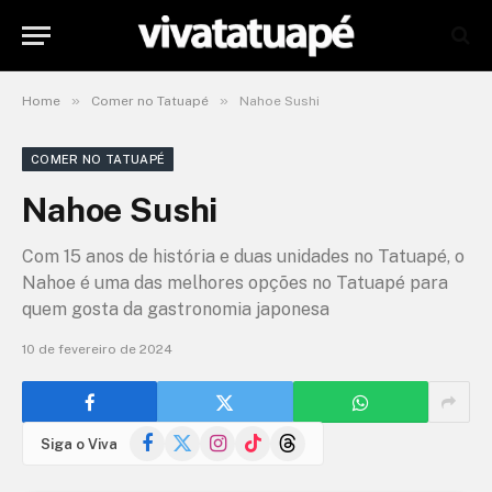
»
»
Home
Comer no Tatuapé
Nahoe Sushi
COMER NO TATUAPÉ
Nahoe Sushi
Com 15 anos de história e duas unidades no Tatuapé, o
Nahoe é uma das melhores opções no Tatuapé para
quem gosta da gastronomia japonesa
10 de fevereiro de 2024
Facebook
X
Instagram
TikTok
Threads
Siga o Viva
(Twitter)