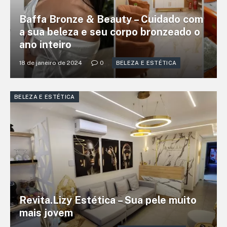
Baffa Bronze & Beauty – Cuidado com
a sua beleza e seu corpo bronzeado o
ano inteiro
18 de janeiro de 2024
0
BELEZA E ESTÉTICA
BELEZA E ESTÉTICA
Revita.Lizy Estética – Sua pele muito
mais jovem