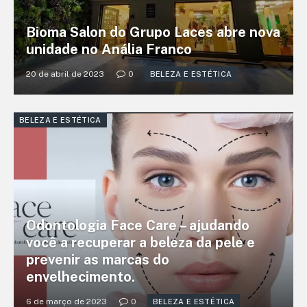
Bioma Salon do Grupo Laces abre nova
unidade no Anália Franco
20 de abril de 2023
0
BELEZA E ESTÉTICA
BELEZA E ESTÉTICA
Odontologia Face Care – ajudando
você a recuperar a beleza da pele e
prevenir as marcas do
envelhecimento.
6 de março de 2023
0
BELEZA E ESTÉTICA