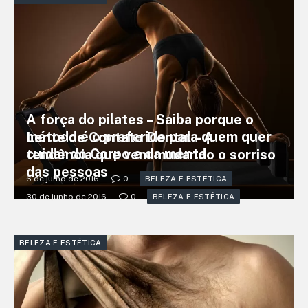
A força do pilates – Saiba porque o
método é o preferido para quem quer
Lente de Contato Dental – A
cuidar do Corpo e da mente
tendência que vem mudando o sorriso
das pessoas
6 de julho de 2016
0
BELEZA E ESTÉTICA
30 de junho de 2016
0
BELEZA E ESTÉTICA
BELEZA E ESTÉTICA