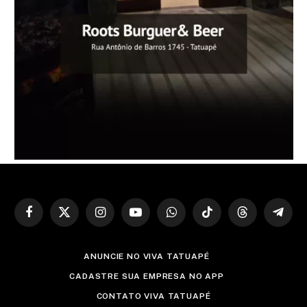
Facebook
X
Instagram
YouTube
WhatsApp
TikTok
Threads
Teleg
(Twitter)
ANUNCIE NO VIVA TATUAPÉ
CADASTRE SUA EMPRESA NO APP
CONTATO VIVA TATUAPÉ