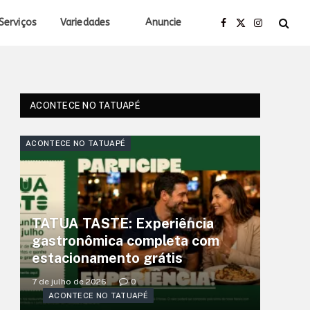
Serviços
Variedades
Anuncie
Facebook
X
Instagram
(Twitter)
ACONTECE NO TATUAPÉ
ACONTECE NO TATUAPÉ
TATUA TASTE: Experiência
gastronômica completa com
estacionamento grátis
7 de julho de 2026
0
ACONTECE NO TATUAPÉ