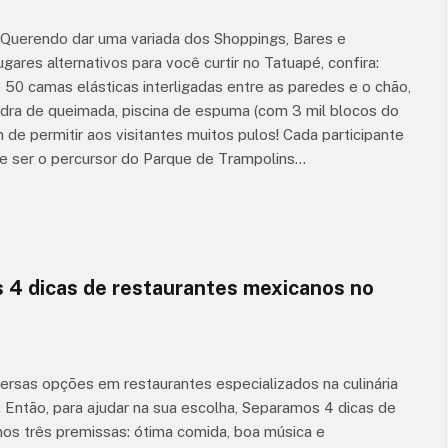
? Querendo dar uma variada dos Shoppings, Bares e
ares alternativos para você curtir no Tatuapé, confira:
0 camas elásticas interligadas entre as paredes e o chão,
dra de queimada, piscina de espuma (com 3 mil blocos do
m de permitir aos visitantes muitos pulos! Cada participante
e ser o percursor do Parque de Trampolins…
e eu
Show JovemGuarda.Br no
nando
Teatro Fernando Torres
3 de agosto de 2026
4 dicas de restaurantes mexicanos no
ersas opções em restaurantes especializados na culinária
 Então, para ajudar na sua escolha, Separamos 4 dicas de
os três premissas: ótima comida, boa música e