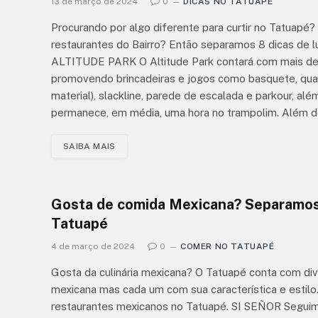
13 de março de 2024
0
DICAS NO TATUAPÉ
Procurando por algo diferente para curtir no Tatuapé
restaurantes do Bairro? Então separamos 8 dicas de lug
ALTITUDE PARK O Altitude Park contará com mais de 5
promovendo brincadeiras e jogos como basquete, qua
material), slackline, parede de escalada e parkour, alé
permanece, em média, uma hora no trampolim. Além d
SAIBA MAIS
Marco Luque em É Disso qu
Tô Falando! no Teatro Fer
Torres
3 de agosto de 2026
Gosta de comida Mexicana? Separamos 
Tatuapé
4 de março de 2024
0
COMER NO TATUAPÉ
Gosta da culinária mexicana? O Tatuapé conta com div
mexicana mas cada um com sua característica e estilo.
restaurantes mexicanos no Tatuapé. SI SEÑOR Seguim