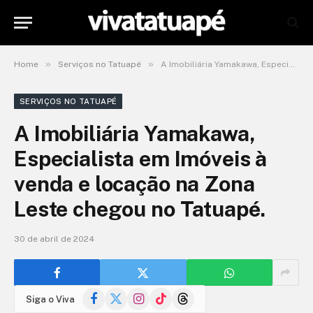
»
»
Home
Serviços no Tatuapé
A Imobiliária Yamakawa, Especialista em Imóveis à venda e locação na Zona Leste chegou no Tatuapé.
SERVIÇOS NO TATUAPÉ
A Imobiliária Yamakawa,
Especialista em Imóveis à
venda e locação na Zona
Leste chegou no Tatuapé.
30 de abril de 2024
Facebook
X
Instagram
TikTok
Threads
Siga o Viva
(Twitter)