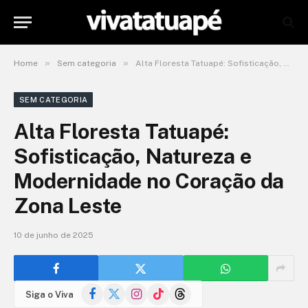
»
»
Home
Sem categoria
Alta Floresta Tatuapé: Sofisticação, Natureza e Modernidade no Coração da Zona Leste
SEM CATEGORIA
Alta Floresta Tatuapé:
Sofisticação, Natureza e
Modernidade no Coração da
Zona Leste
10 de junho de 2025
Facebook
X
Instagram
TikTok
Threads
Siga o Viva
(Twitter)