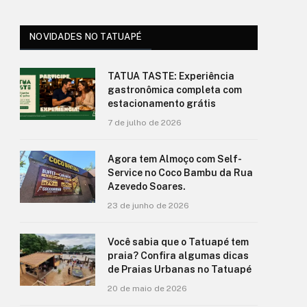
NOVIDADES NO TATUAPÉ
TATUA TASTE: Experiência
gastronômica completa com
estacionamento grátis
7 de julho de 2026
Agora tem Almoço com Self-
Service no Coco Bambu da Rua
Azevedo Soares.
23 de junho de 2026
Você sabia que o Tatuapé tem
praia? Confira algumas dicas
de Praias Urbanas no Tatuapé
20 de maio de 2026