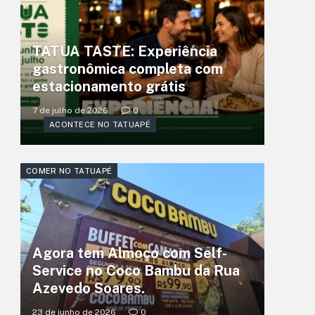
TATUA TASTE: Experiência
gastronômica completa com
estacionamento grátis
7 de julho de 2026
0
ACONTECE NO TATUAPÉ
COMER NO TATUAPÉ
Agora tem Almoço com Self-
Service no Coco Bambu da Rua
Azevedo Soares.
23 de junho de 2026
0