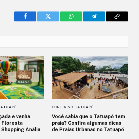
Facebook
Twitter
WhatsApp
Telegram
Copy
Link
TATUAPÉ
CURTIR NO TATUAPÉ
nçada e venha
Você sabia que o Tatuapé tem
a Floresta
praia? Confira algumas dicas
 Shopping Anália
de Praias Urbanas no Tatuapé