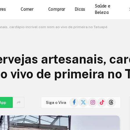
Saúde e
res
Comer
Comprar
Dicas
Beleza
nais, cardápio incrível com som ao vivo de primeira no Tatuapé
rvejas artesanais, ca
o vivo de primeira no
Facebook
X
Instagram
TikTok
Threads
App
Siga o Viva
(Twitter)