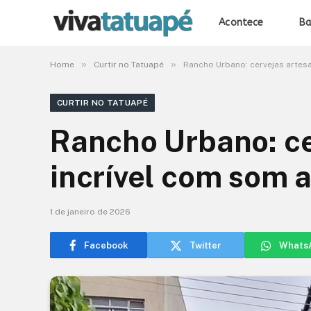
Acontece
Ba
»
»
Home
Curtir no Tatuapé
Rancho Urbano: cervejas artesa
CURTIR NO TATUAPÉ
Rancho Urbano: ce
incrível com som a
1 de janeiro de 2026
Facebook
Twitter
Whats