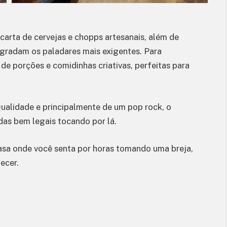
Marco Luque em É Disso que eu
Tô Falando! no Teatro Fernando
arta de cervejas e chopps artesanais, além de
Torres
gradam os paladares mais exigentes. Para
3 de agosto de 2026
de porções e comidinhas criativas, perfeitas para
ualidade e principalmente de um pop rock, o
s bem legais tocando por lá.
sa onde você senta por horas tomando uma breja,
ecer.