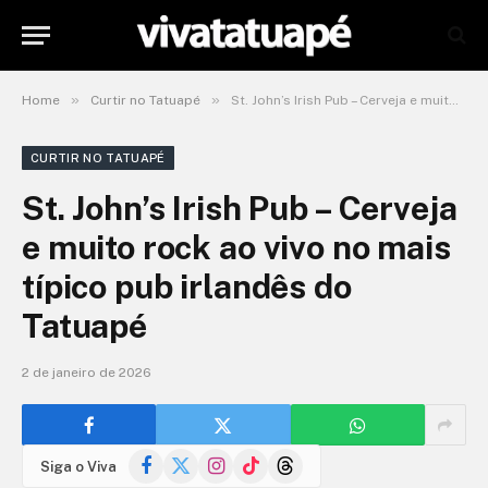
»
»
Home
Curtir no Tatuapé
St. John’s Irish Pub – Cerveja e muito rock ao vivo no mais típico pub irlandês do Tatuapé
CURTIR NO TATUAPÉ
St. John’s Irish Pub – Cerveja
e muito rock ao vivo no mais
típico pub irlandês do
Tatuapé
2 de janeiro de 2026
Facebook
X
Instagram
TikTok
Threads
Siga o Viva
(Twitter)