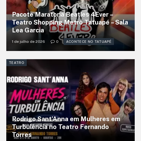
Pacote Maratona Beatles 4Ever –
Teatro Shopping Metrô Tatuapé – Sala
Lea Garcia
1 de julho de 2026
0
ACONTECE NO TATUAPÉ
TEATRO
Rodrigo Sant’Anna em Mulheres em
Turbulência no Teatro Fernando
Torres