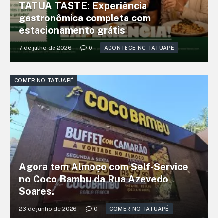
TATUA TASTE: Experiência
gastronômica completa com
estacionamento grátis
7 de julho de 2026
0
ACONTECE NO TATUAPÉ
COMER NO TATUAPÉ
Agora tem Almoço com Self-Service
no Coco Bambu da Rua Azevedo
Soares.
23 de junho de 2026
0
COMER NO TATUAPÉ