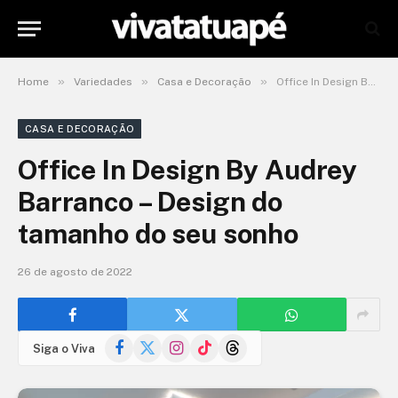
»
»
»
Home
Variedades
Casa e Decoração
Office In Design By Audrey Barranco – Design do tamanho do seu sonho
CASA E DECORAÇÃO
Office In Design By Audrey
Barranco – Design do
tamanho do seu sonho
26 de agosto de 2022
Facebook
X
Instagram
TikTok
Threads
Siga o Viva
(Twitter)