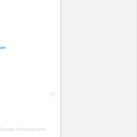
ram
aTatuapé (@vivatatuape)