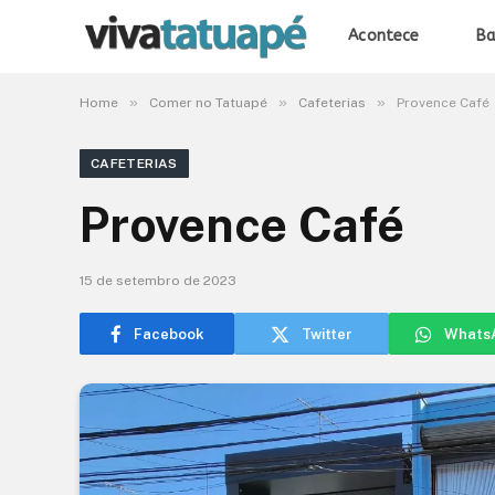
Acontece
Ba
»
»
»
Home
Comer no Tatuapé
Cafeterias
Provence Café
CAFETERIAS
Provence Café
15 de setembro de 2023
Facebook
Twitter
Whats