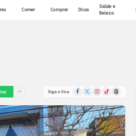
Saúde e
res
Comer
Comprar
Dicas
Beleza
Facebook
X
Instagram
TikTok
Threads
App
Siga o Viva
(Twitter)