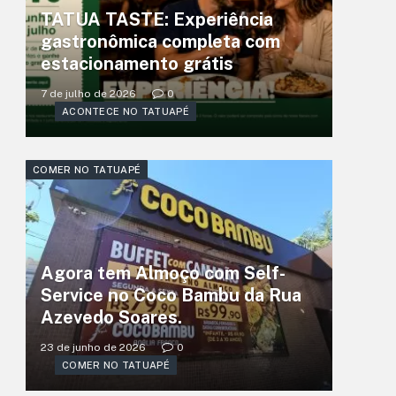
TATUA TASTE: Experiência
gastronômica completa com
estacionamento grátis
7 de julho de 2026
0
ACONTECE NO TATUAPÉ
COMER NO TATUAPÉ
Agora tem Almoço com Self-
Service no Coco Bambu da Rua
Azevedo Soares.
23 de junho de 2026
0
COMER NO TATUAPÉ