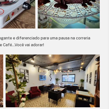
Marco Luque em É Disso que eu
Tô Falando! no Teatro Fernando
Torres
3 de agosto de 2026
gante e diferenciado para uma pausa na correria
ce Café…Você vai adorar!