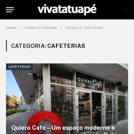
»
»
Home
Comer no Tatuapé
Category: "Cafeterias"
CATEGORIA:
CAFETERIAS
CAFETERIAS
Quiero Café – Um espaço moderno e