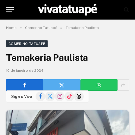
»
»
Home
Comer no Tatuapé
Temakeria Paulista
COMER NO TATUAPÉ
Temakeria Paulista
10 de janeiro de 2024
Facebook
X
Instagram
TikTok
Threads
Siga o Viva
(Twitter)