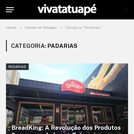
»
»
Home
Comer no Tatuapé
Category: "Padarias"
CATEGORIA:
PADARIAS
PADARIAS
BreadKing: A Revolução dos Produtos